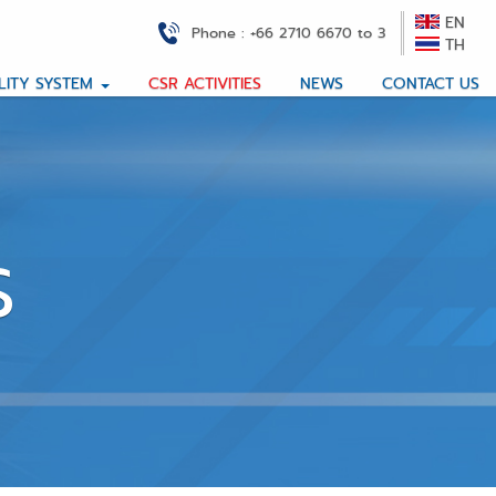
EN
Phone : +66 2710 6670 to 3
TH
CSR ACTIVITIES
NEWS
CONTACT US
LITY SYSTEM
S