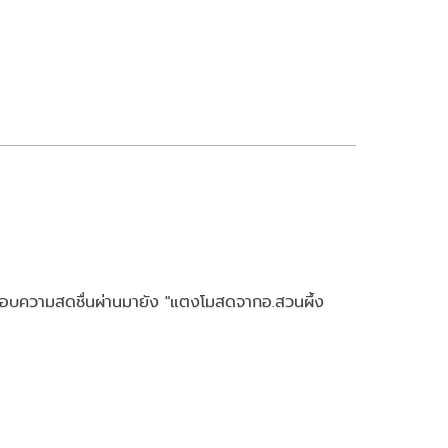
มอบความสดชื่นผ่านมายัง "แตงโมสดจากอ.สวนผึ้ง