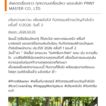
อัพเดตเรื่องราว ทุกความเคลื่อนไหว ของบริษัท PRINT
MASTER CO., LTD.
เติมความหวาน เพิ่มพลังใจ! กิจกรรมสร้างขวัญกำลังใจ
ครั้งที่ 1/2026 วันที่ 2
อัพเดท : 2026-03-05
ร้อนนี้ (หรือร้อนไหนๆ) ก็ไม่หวั่น! เพราะครอบครัว พริ้นท์
มาสเตอร์ ของเรามีไอเทมลับดับร้อน กับกิจกรรมสร้างขวัญและ
กำลังใจพนักงาน ประจำปี 2026 ครั้งที่ 1 รอบที่ 2
วันนี้“เรา ” จัดเต็ม! ยกขบวน "ไอศกรีมกะทิสด" หอม มัน หวานชื่น
ใจ มาเสิร์ฟให้พี่น้องพนักงานทุกคนถึงที่ เพื่อเป็นการขอบคุณใน
ความมุ่งมั่นทุ่มเททำงานตลอดช่วงที่ผ่านมา
เห็นรอยยิ้มพนักงานแบบนี้ ทีมงานก็ชื่นใจ พร้อมลุยงานต่อแบบ
ไฟลุก (แต่ตัวเย็นฉ่ำ) แล้วครับ! ✌️✨
#PrintMaster #พริ้นท์มาสเตอร์ #กิจกรรมสร้างขวัญกำลังใจ
#IceCreamDay #HappyWorkplace #เติมพลังใจ #ไอศกรีม
กะทิ